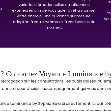
r
variations émotionnelles ou influences
re
extérieures afin de vous aider à réharmoniser
dy
votre énergie. Une guidance sur mesure,
ver
adaptée à votre rythme et à vos besoins du
moment.
 ? Contactez Voyance Luminance by
terrogation sur les consultations, les outils utilisés, ou s
conseil pour choisir l’accompagnement qui vous convien
nce Luminance by Sophia Belaïdi directement ici par tél
st lu avec attention, et vous recevrez une réponse dans l