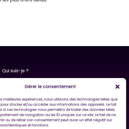
Qui suis-je ?
Consultations r
apides
Gérer le consentement
Coaching & Rituels Signature
La méthode Signature by Sophia Belaïdi
 les meilleures expériences, nous utilisons des technologies telles que
 pour stocker et/ou accéder aux informations des appareils. Le fait
Contact
r à ces technologies nous permettra de traiter des données telles
ortement de navigation ou les ID uniques sur ce site. Le fait de ne
ir ou de retirer son consentement peut avoir un effet négatif sur
aractéristiques et fonctions.