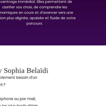
ecentrage immédiat. Elles permettent de
clarifier vos choix, de comprendre les
namiques en cours et d’avancer vers une
sion plus alignée, apaisée et fluide de votre
parcours.
 Sophia Belaïdi
implement besoin d’un
t ?
éphone ou par mail,
es plus brefs délais.