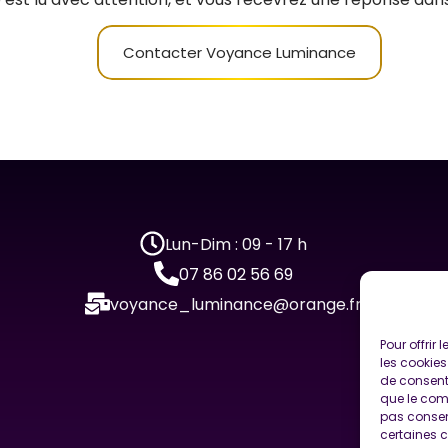
Contacter Voyance Luminance
Lun-Dim : 09 - 17 h
07 86 02 56 69
voyance_luminance@orange.fr
Pour offrir
les cookies
de consenti
que le comp
pas consent
certaines c