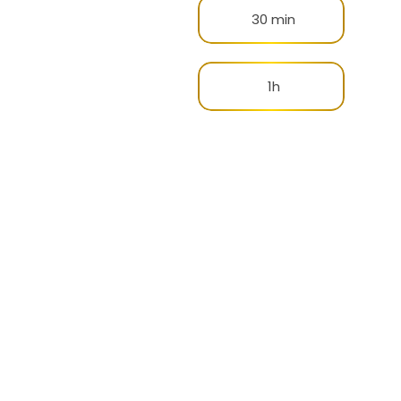
30 min
1h