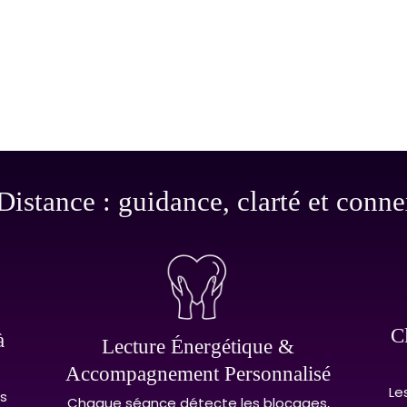
Distance : guidance, clarté et conn
C
à
Lecture Énergétique &
Accompagnement Personnalisé
Le
s
Chaque séance détecte les blocages,