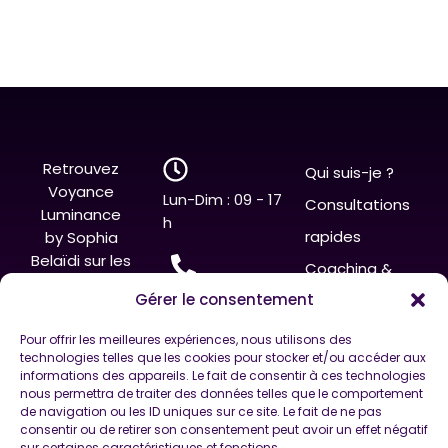
Retrouvez
Qui suis-je ?
Voyance
Lun-Dim : 09 - 17
Consultations
Luminance
h
r
apides
by Sophia
Belaïdi sur les
Coaching &
réseaux
07 86 02 56 69
Gérer le consentement
Rituels
Signature
Pour offrir les meilleures expériences, nous utilisons des
technologies telles que les cookies pour stocker et/ou accéder aux
La méthode
voyance_lumin
informations des appareils. Le fait de consentir à ces technologies
ance@orange.fr
nous permettra de traiter des données telles que le comportement
Signature by
de navigation ou les ID uniques sur ce site. Le fait de ne pas
Sophia Belaïdi
consentir ou de retirer son consentement peut avoir un effet négatif
sur certaines caractéristiques et fonctions.