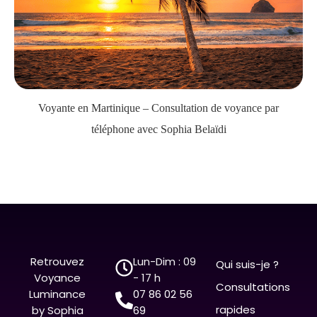
Voyante en Martinique – Consultation de voyance par
téléphone avec Sophia Belaïdi
Retrouvez
Lun-Dim : 09
Qui suis-je ?
Voyance
- 17 h
Consultations
Luminance
07 86 02 56
r
apides
by Sophia
69